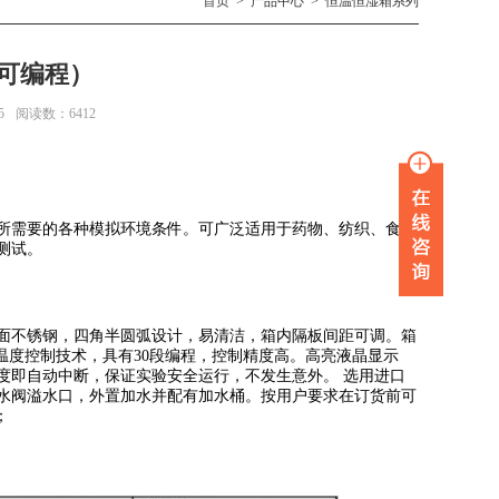
首页
>
产品中心
>
恒温恒湿箱系列
可编程）
5
阅读数：6412
所需要的各种模拟环境条件。可广泛适用于药物、纺织、食品
测试。
面不锈钢，四角半圆弧设计，易清洁，箱内隔板间距可调。箱
温度控制技术，具有30段编程，控制精度高。高亮液晶显示
度即自动中断，保证实验安全运行，不发生意外。 选用进口
水阀溢水口，外置加水并配有加水桶。按用户要求在订货前可
；