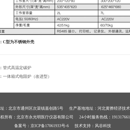
：C型为不锈钢外壳
：
管式高温定碳炉
：
一体箱式电阻炉（改进型）
地址：北京市通州区次渠镇嘉创路5号 生产基地地址：河北黄骅经济技术
权所有：北京市永光明医疗仪器有限公司 24小时服务热线：191317661
备案号：京ICP备17061933号-6
技术支持：
风谷科技